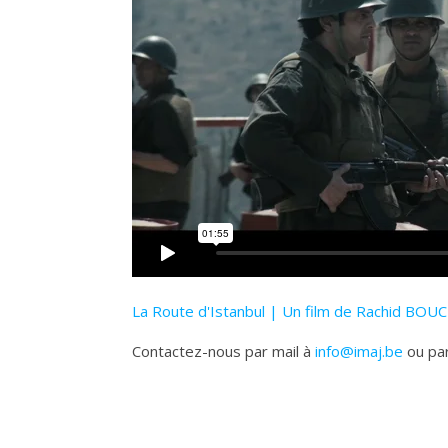
La Route d'Istanbul | Un film de Rachid BO
Contactez-nous par mail à
info@imaj.be
ou par