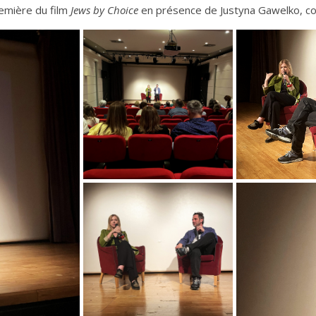
remière du film
Jews by Choice
en présence de Justyna Gawelko, co-r