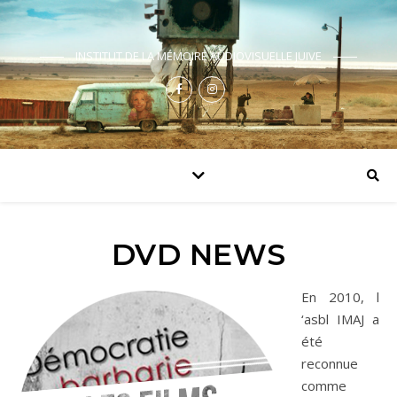
INSTITUT DE LA MÉMOIRE AUDIOVISUELLE JUIVE
DVD NEWS
En 2010, l
‘asbl IMAJ a
été
reconnue
comme