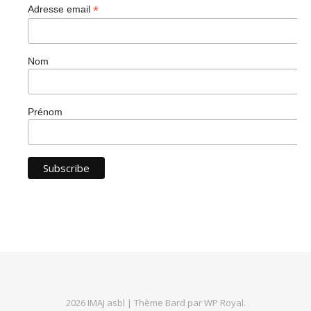
*
Adresse email
Nom
Prénom
2026 IMAJ asbl |
Thème Bard par
WP Royal
.