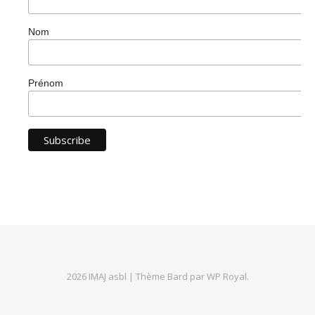
Nom
Prénom
2026 IMAJ asbl |
Thème Bard par
WP Royal
.