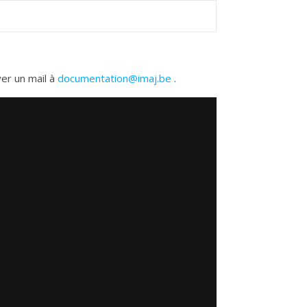
yer un mail à
documentation@imaj.be
.