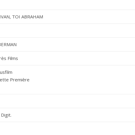
IVAN, TOI ABRAHAM
BERMAN
rès Films
usfilm
ette Première
Digit.