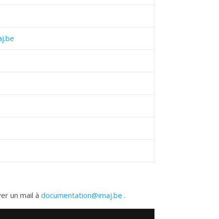
j.be
yer un mail à
documentation@imaj.be
.