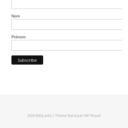
Nom
Prénom
2026 IMAJ asbl |
Thème Bard par
WP Royal
.