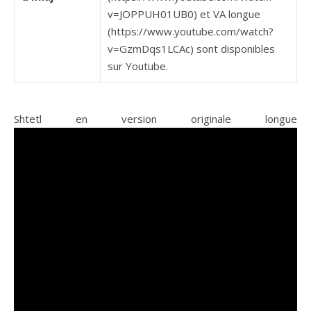
v=JOPPUH01UB0) et VA longue
(https://www.youtube.com/watch?
v=GzmDqs1LCAc) sont disponibles
sur Youtube.
Shtetl en version originale longue