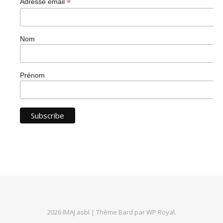
*
Adresse email
Nom
Prénom
2026 IMAJ asbl |
Thème Bard par
WP Royal
.