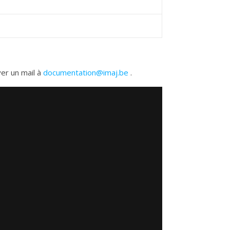
yer un mail à
documentation@imaj.be
.