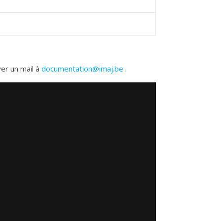
yer un mail à
documentation@imaj.be
.