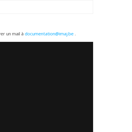
yer un mail à
documentation@imaj.be
.