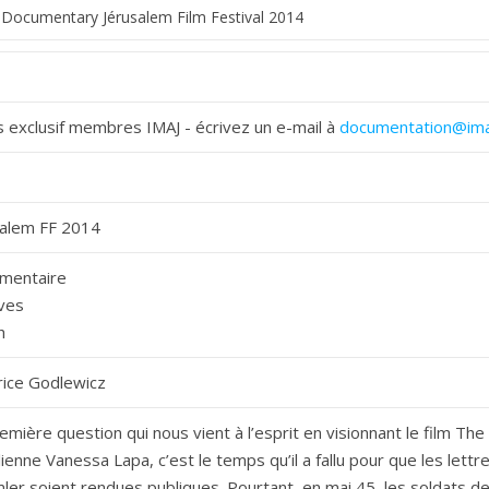
 exclusif membres IMAJ - écrivez un e-mail à
documentation@ima
salem FF 2014
mentaire
ives
h
rice Godlewicz
emière question qui nous vient à l’esprit en visionnant le film The
lienne Vanessa Lapa, c’est le temps qu’il a fallu pour que les lettr
er soient rendues publiques. Pourtant, en mai 45, les soldats de 