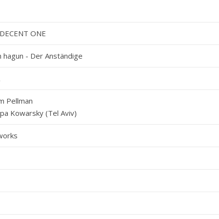
 DECENT ONE
 hagun - Der Anständige
m Pellman
ppa Kowarsky (Tel Aviv)
works