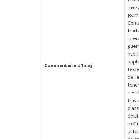
maiso
journ
Conta
tradu
inter
guerr
habil
appli
Commentaire d'Imaj
texte
de l’
tendr
ses é
trave
d’ass
épist
maîtr
autou
ne sa