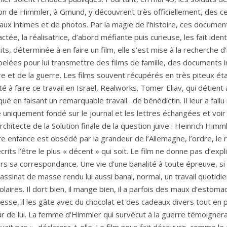
n de Himmler, à Gmund, y découvrent très officiellement, des ce
aux intimes et de photos. Par la magie de l’histoire, ces document
ctée, la réalisatrice, d’abord méfiante puis curieuse, les fait ide
its, déterminée à en faire un film, elle s’est mise à la recherche 
pelées pour lui transmettre des films de famille, des documents i
e et de la guerre. Les films souvent récupérés en très piteux éta
ité à faire ce travail en Israël, Realworks. Tomer Eliav, qui détien
qué en faisant un remarquable travail…de bénédictin. Il leur a fal
 uniquement fondé sur le journal et les lettres échangées et voir a
architecte de la Solution finale de la question juive : Heinrich H
e enfance est obsédé par la grandeur de l’Allemagne, l’ordre, le 
crits l’être le plus « décent » qui soit. Le film ne donne pas d’expl
rs sa correspondance. Une vie d’une banalité à toute épreuve, s
assinat de masse rendu lui aussi banal, normal, un travail quoti
olaires. Il dort bien, il mange bien, il a parfois des maux d’estomac,
esse, il les gâte avec du chocolat et des cadeaux divers tout en 
r de lui. La femme d’Himmler qui survécut à la guerre témoignera 
vait pas », déclarera-t-elle. Le film nous fait découvrir, comme le