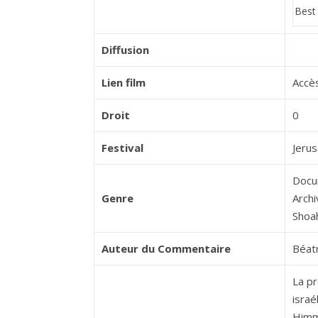
Diffusion
Lien film
Accès
Droit
0
Festival
Jeru
Docu
Genre
Arch
Shoa
Auteur du Commentaire
Béat
La pr
israé
Himml