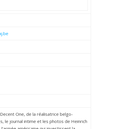
j.be
 Decent One, de la réalisatrice belgo-
es, le journal intime et les photos de Heinrich
l’armée américaine qui investissent la