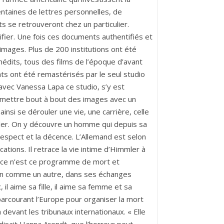
ntaines de lettres personnelles, de
s se retrouveront chez un particulier.
ntifier. Une fois ces documents authentifiés et
d’images. Plus de 200 institutions ont été
nédits, tous des films de l’époque d’avant
ts ont été remastérisés par le seul studio
t avec Vanessa Lapa ce studio, s’y est
lu mettre bout à bout des images avec un
insi se dérouler une vie, une carrière, celle
immler. On y découvre un homme qui depuis sa
respect et la décence. L’Allemand est selon
ications. Il retrace la vie intime d’Himmler à
i ce n’est ce programme de mort et
dien comme un autre, dans ses échanges
 il aime sa fille, il aime sa femme et sa
parcourant l’Europe pour organiser la mort
devant les tribunaux internationaux. « Elle
 disait Hanna Arendt, que l’horreur peut