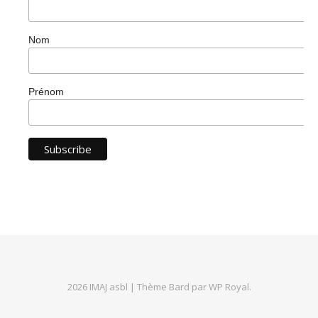
Nom
Prénom
2026 IMAJ asbl |
Thème Bard par
WP Royal
.