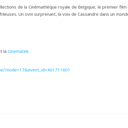
lections de la Cinémathèque royale de Belgique, le premier film
rileuses. Un ovni surprenant, la voix de Cassandre dans un monde
t la
Cinematek
.
.be/?node=17&event_id=401711601