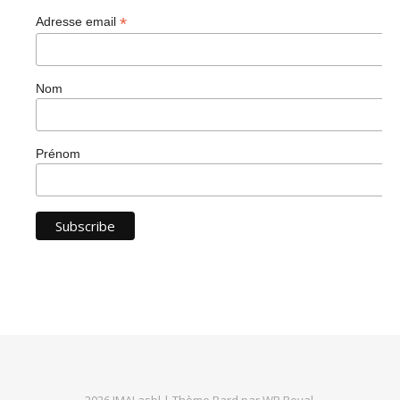
*
Adresse email
Nom
Prénom
2026 IMAJ asbl |
Thème Bard par
WP Royal
.