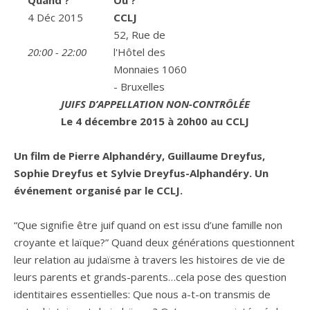
Quand ?
Où ?
4 Déc 2015
CCLJ
52, Rue de
20:00 - 22:00
l'Hôtel des
Monnaies 1060
- Bruxelles
JUIFS D’APPELLATION NON-CONTRÔLÉE
Le 4 décembre 2015 à 20h00 au CCLJ
Un film de Pierre Alphandéry, Guillaume Dreyfus,
Sophie Dreyfus et Sylvie Dreyfus-Alphandéry. Un
événement organisé par le CCLJ.
“Que signifie être juif quand on est issu d’une famille non
croyante et laïque?” Quand deux générations questionnent
leur relation au judaïsme à travers les histoires de vie de
leurs parents et grands-parents…cela pose des question
identitaires essentielles: Que nous a-t-on transmis de