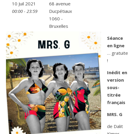
10 Juil 2021
68 avenue
00:00 - 23:59
Ducpétiaux
1060 -
Bruxelles
Séance
en ligne
… gratuite
!
Inédit en
version
sous-
titrée
français
MRS. G
de Dalit
Kimor.