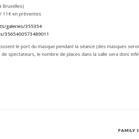
à Bruxelles)
) / 11€ en préventes
nts/galeries/355354
nts/3565400573489011
imposent le port du masque pendant la séance (des masques seront
e spectateurs, le nombre de places dans la salle sera donc inféri
FAMILY 