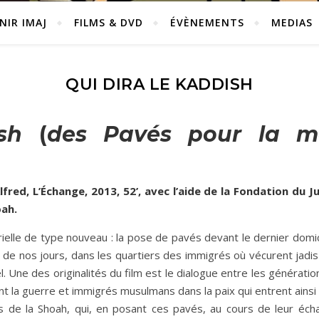
NIR IMAJ
FILMS & DVD
ÉVÈNEMENTS
MEDIAS
QUI DIRA LE KADDISH
sh
(
des Pavés pour la m
lfred, L’Échange, 2013, 52’, avec l’aide de la Fondation du 
oah.
rielle de type nouveau : la pose de pavés devant le dernier domic
é de nos jours, dans les quartiers des immigrés où vécurent jad
l. Une des originalités du film est le dialogue entre les générati
vant la guerre et immigrés musulmans dans la paix qui entrent ainsi
s de la Shoah, qui, en posant ces pavés, au cours de leur écha