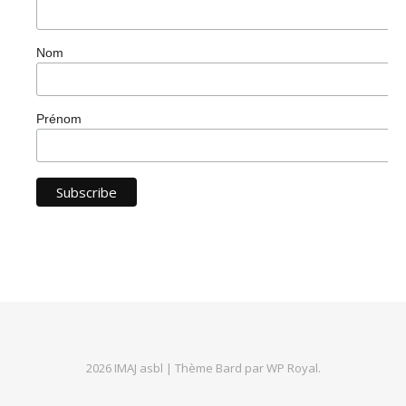
Nom
Prénom
2026 IMAJ asbl |
Thème Bard par
WP Royal
.