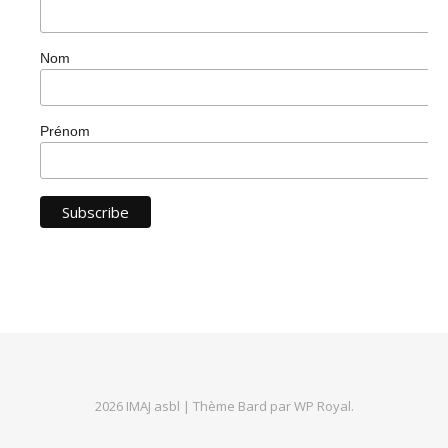
Nom
Prénom
2026 IMAJ asbl |
Thème Bard par
WP Royal
.