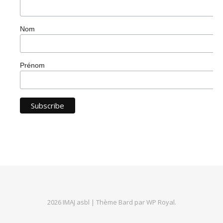
Nom
Prénom
2026 IMAJ asbl |
Thème Bard par
WP Royal
.