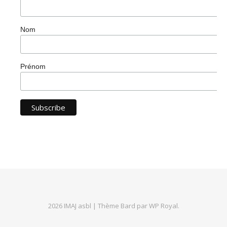
Nom
Prénom
2026 IMAJ asbl |
Thème Bard par
WP Royal
.