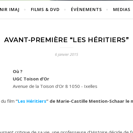
NIR IMAJ
FILMS & DVD
ÉVÈNEMENTS
MEDIAS
AVANT-PREMIÈRE “LES HÉRITIERS”
6 janvier 2015
Où ?
UGC Toison d’Or
Avenue de la Toison d'Or 8 1050 - Ixelles
 du film
“
Les Héritiers
” de Marie-Castille Mention-Schaar
le 
urnant critique de sa vie, une professeure d’Histoire décide de fa