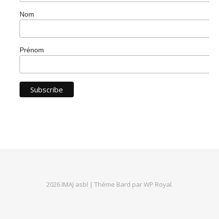
Nom
Prénom
2026 IMAJ asbl |
Thème Bard par
WP Royal
.