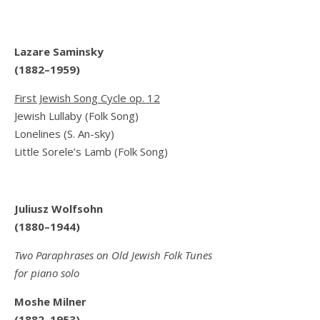
Lazare Saminsky
(1882–1959)
First Jewish Song Cycle op. 12
Jewish Lullaby (Folk Song)
Lonelines (S. An-sky)
Little Sorele’s Lamb (Folk Song)
Juliusz Wolfsohn
(1880–1944)
Two Paraphrases on Old Jewish Folk Tunes
for piano solo
Moshe Milner
(1882–1953)