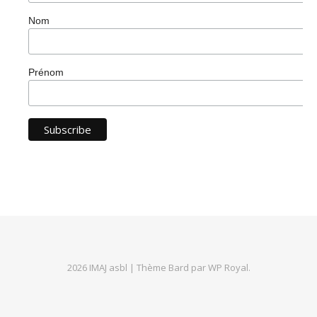
Nom
Prénom
2026 IMAJ asbl |
Thème Bard par
WP Royal
.