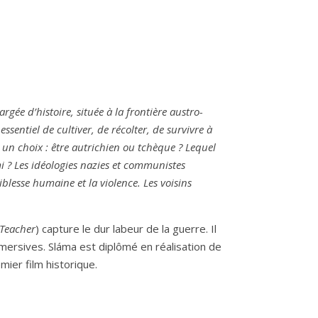
rgée d’histoire, située à la frontière austro-
ssentiel de cultiver, de récolter, de survivre à
re un choix : être autrichien ou tchèque ? Lequel
mi ? Les idéologies nazies et communistes
iblesse humaine et la violence. Les voisins
 Teacher
) capture le dur labeur de la guerre. Il
mersives. Sláma est diplômé en réalisation de
mier film historique.