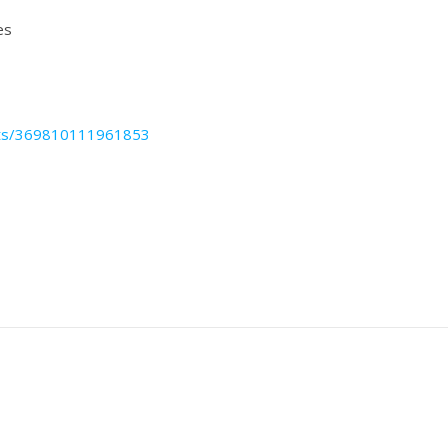
es
nts/369810111961853