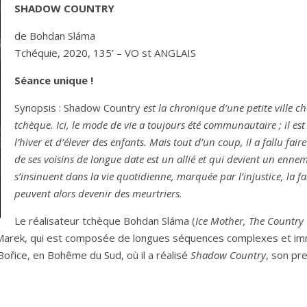
SHADOW COUNTRY
de Bohdan Sláma
Tchéquie, 2020, 135’ – VO st ANGLAIS
Séance unique !
Synopsis : Shadow Country
est la chronique d’une petite ville cha
tchèque. Ici, le mode de vie a toujours été communautaire ; il est e
l’hiver et d’élever des enfants. Mais tout d’un coup, il a fallu fai
de ses voisins de longue date est un allié et qui devient un enne
s’insinuent dans la vie quotidienne, marquée par l’injustice, la fa
peuvent alors devenir des meurtriers.
Le réalisateur tchèque Bohdan Sláma (
Ice Mother, The Country
is Marek, qui est composée de longues séquences complexes et im
e Bořice, en Bohême du Sud, où il a réalisé
Shadow Country
, son pre