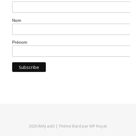
Nom
Prénom
2026 IMAJ asbl |
Thème Bard par
WP Royal
.