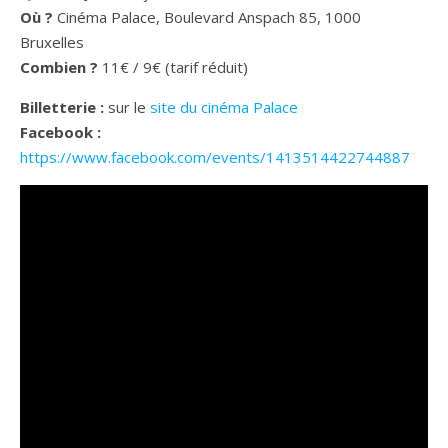
Où ?
Cinéma Palace, Boulevard Anspach 85, 1000
Bruxelles
Combien ?
11€ / 9€ (tarif réduit)
Billetterie
:
sur le
site du cinéma Palace
Facebook :
https://www.facebook.com/events/1413514422744887