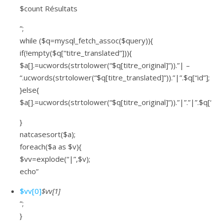
$count Résultats
“;
while ($q=mysql_fetch_assoc($query)){
if(!empty($q[“titre_translated”])){
$a[].=ucwords(strtolower(“$q[titre_original]”)).”| –
“.ucwords(strtolower(“$q[titre_translated]”)).”|”.$q[“id”];
}else{
$a[].=ucwords(strtolower(“$q[titre_original]”)).”|”.”|”.$q[“id”
}
natcasesort($a);
foreach($a as $v){
$vv=explode(“|”,$v);
echo”
$vv[0]
$vv[1]
“;
}