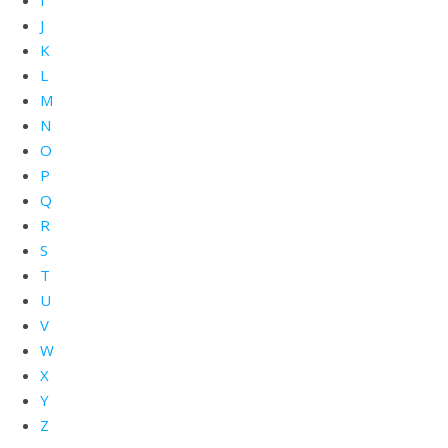
I
J
K
L
M
N
O
P
Q
R
S
T
U
V
W
X
Y
Z