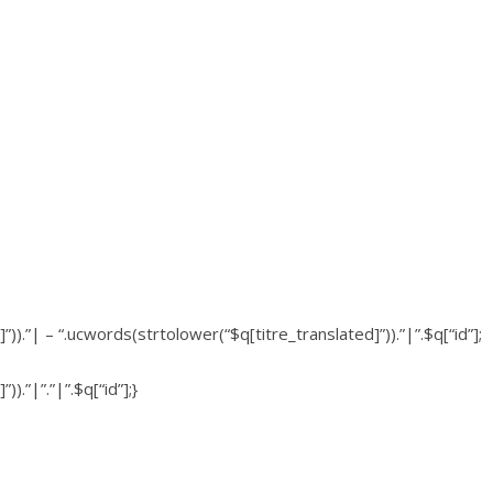
)).”| – “.ucwords(strtolower(“$q[titre_translated]”)).”|”.$q[“id”];
).”|”.”|”.$q[“id”];}