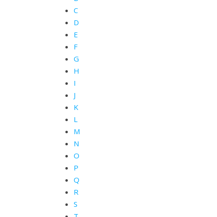
C
D
E
F
G
H
I
J
K
L
M
N
O
P
Q
R
S
T