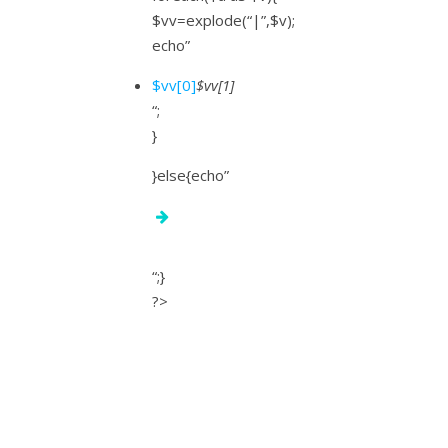
$vv=explode(“|”,$v);
echo”
$vv[0]
$vv[1]
“;
}
}else{echo”
“;}
?>