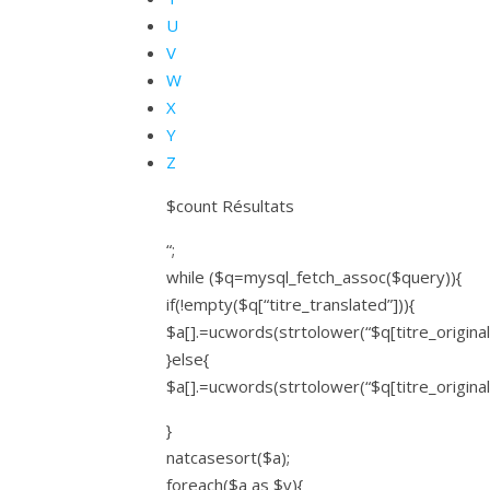
U
V
W
X
Y
Z
$count Résultats
“;
while ($q=mysql_fetch_assoc($query)){
if(!empty($q[“titre_translated”])){
$a[].=ucwords(strtolower(“$q[titre_original]”
}else{
$a[].=ucwords(strtolower(“$q[titre_original]”)
}
natcasesort($a);
foreach($a as $v){