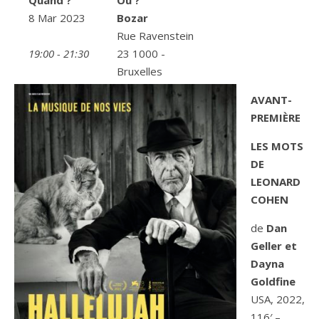
Quand ?
Où ?
8 Mar 2023
Bozar
Rue Ravenstein
19:00 - 21:30
23 1000 -
Bruxelles
AVANT-
PREMIÈRE
LES MOTS
DE
LEONARD
COHEN
de
Dan
Geller et
Dayna
Goldfine
USA, 2022,
116′ –