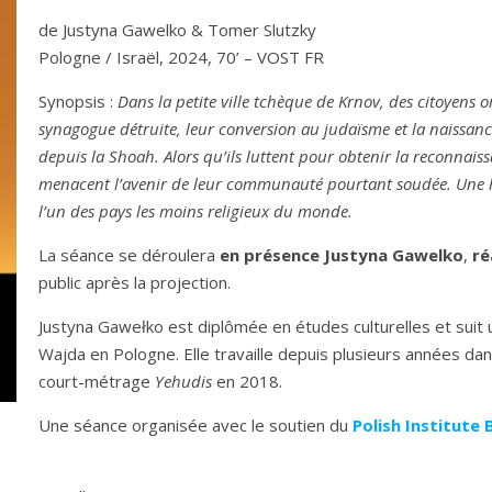
de Justyna Gawelko & Tomer Slutzky
Pologne / Israël, 2024, 70’ – VOST FR
Synopsis :
Dans la petite ville tchèque de Krnov, des citoyens 
synagogue détruite, leur conversion au judaïsme et la naissan
depuis la Shoah. Alors qu’ils luttent pour obtenir la reconnaissa
menacent l’avenir de leur communauté pourtant soudée. Une hi
l’un des pays les moins religieux du monde.
La séance se déroulera
en présence Justyna Gawelko
,
ré
public après la projection.
Justyna Gawełko est diplômée en études culturelles et suit 
Wajda en Pologne. Elle travaille depuis plusieurs années dans
court-métrage
Yehudis
en 2018.
Une séance organisée avec le soutien du
Polish Institute 